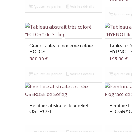
Ajouter au panier
Voir les détails
Ajouter au 
Grand tableau moderne coloré
Tableau Co
ÉCLOS
HYPNOTI
380.00
€
195.00
€
Ajouter au panier
Voir les détails
Ajouter au 
Peinture abstraite fleur relief
Peinture fl
OSEROSE
FLOGRA
Lire la suite
Voir les détails
Lire la s