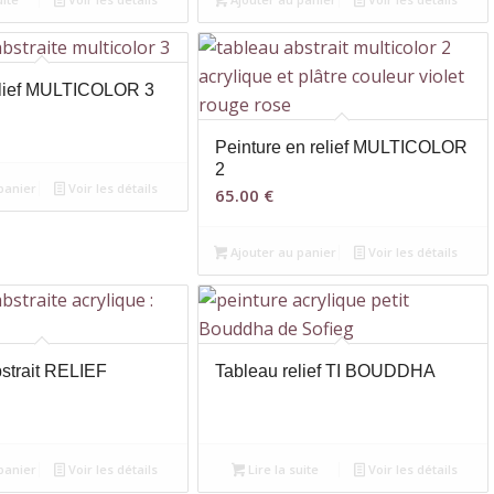
elief MULTICOLOR 3
Peinture en relief MULTICOLOR
2
panier
Voir les détails
65.00
€
Ajouter au panier
Voir les détails
strait RELIEF
Tableau relief TI BOUDDHA
panier
Voir les détails
Lire la suite
Voir les détails