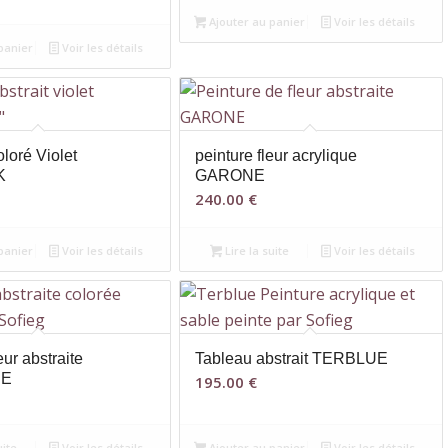
Ajouter au panier
Voir les détails
panier
Voir les détails
loré Violet
peinture fleur acrylique
K
GARONE
240.00
€
panier
Voir les détails
Lire la suite
Voir les détails
eur abstraite
Tableau abstrait TERBLUE
CE
195.00
€
uite
Voir les détails
Ajouter au panier
Voir les détails