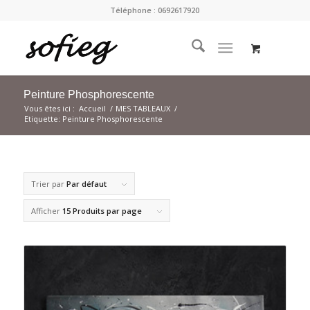
Téléphone : 0692617920
Peinture Phosphorescente
Vous êtes ici :
Accueil
/
MES TABLEAUX
/
Etiquette: Peinture Phosphorescente
Trier par
Par défaut
Afficher
15 Produits par page