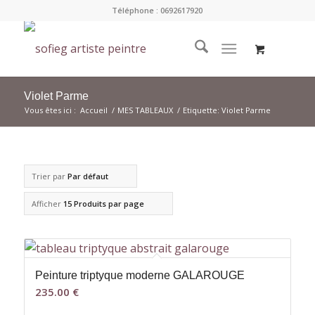
Téléphone : 0692617920
Violet Parme
Vous êtes ici :
Accueil
/
MES TABLEAUX
/
Etiquette: Violet Parme
Trier par
Par défaut
Afficher
15 Produits par page
Peinture triptyque moderne GALAROUGE
235.00
€