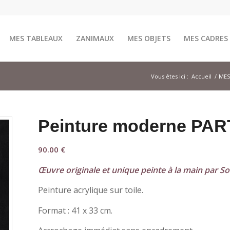
MES TABLEAUX
ZANIMAUX
MES OBJETS
MES CADRES
Vous êtes ici :
Accueil
/
MES
Peinture moderne PA
90.00
€
Œuvre originale et unique peinte à la main par Sof
Peinture acrylique sur toile.
Format : 41 x 33 cm.