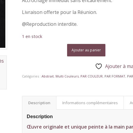
Accrochage immédiat sans encadrement.
Livraison offerte pour la Réunion.
@Reproduction interdite.
1 en stock
Ajouter au panier
Ajouter à ma
Catégories :
Abstrait
,
Multi Couleurs
,
PAR COULEUR
,
PAR FORMAT
,
PA
Description
Informations complémentaires
Av
Description
Œuvre originale et unique peinte à la main par