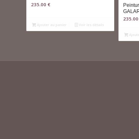
235.00
€
Peintu
GALA
235.0
Ajouter au panier
Voir les détails
Ajout