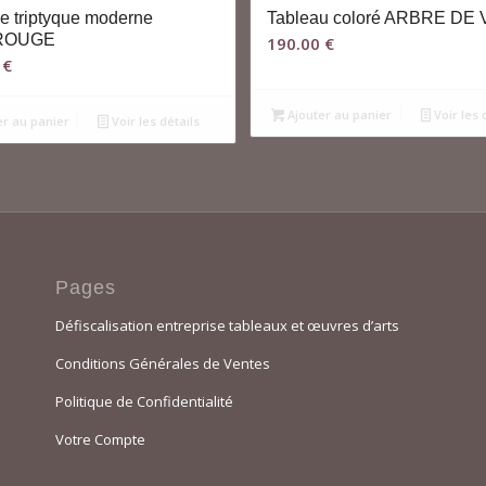
re triptyque moderne
Tableau coloré ARBRE DE 
ROUGE
190.00
€
0
€
Ajouter au panier
Voir les 
er au panier
Voir les détails
Pages
Défiscalisation entreprise tableaux et œuvres d’arts
Conditions Générales de Ventes
Politique de Confidentialité
Votre Compte