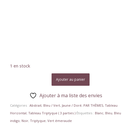
1 en stock
Ajouter au panier
Ajouter à ma liste des envies
Catégories :
Abstrait
,
Bleu / Vert
,
Jaune / Doré
,
PAR THÈMES
,
Tableau
Horizontal
,
Tableau Triptyque ( 3 parties )
Étiquettes :
Blanc
,
Bleu
,
Bleu
indigo
,
Noir
,
Triptyque
,
Vert émeraude